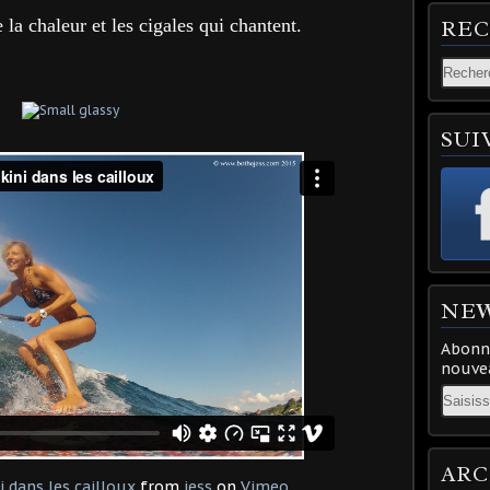
 la chaleur et les cigales qui chantent.
RE
SUI
NE
Abonne
nouvea
Email
ARC
i dans les cailloux
from
jess
on
Vimeo
.