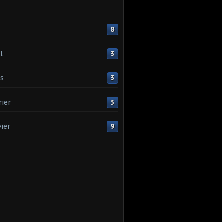
8
l
3
s
3
rier
3
vier
9