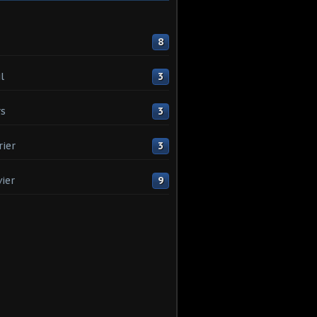
8
l
3
s
3
rier
3
vier
9