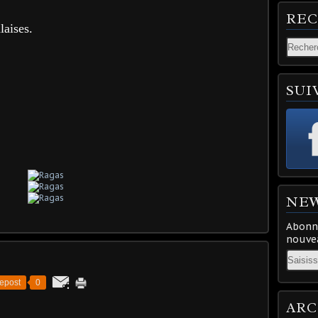
RE
laises.
SUI
NE
Abonne
nouvea
Email
epost
0
ARC