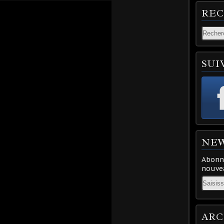
RE
SUI
NE
Abonne
nouvea
Email
ARC