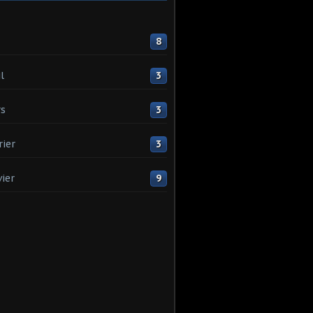
8
l
3
s
3
rier
3
vier
9