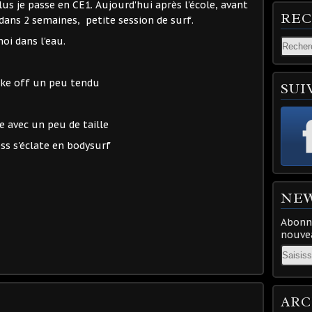
plus je passe en CE1. Aujourd'hui après l'école, avant
RE
dans 2 semaines, petite session de surf.
moi dans l'eau.
ake off un peu tendu
SUI
e avec un peu de taille
ess s'éclate en bodysurf
NE
Abonne
nouvea
Email
ARC