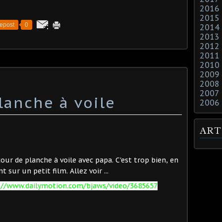
2016
2015
epost
0
2014
2013
2012
2011
2010
2009
2008
2007
lanche à voile
2006
ART
 cour de planche à voile avec papa. C'est trop bien, en
sur un petit film. Allez voir ...
://www.dailymotion.com/bjaws/video/3685657