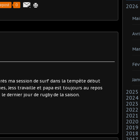
epost
0
2026
Mai
Avri
Mar
Fév
Jan
près ma session de surf dans la tempête début
gues, Jess travaille et papa est toujours au repos
2025
 le dernier jour de rugby de la saison.
2024
2023
2022
2021
2020
2019
2018
2017