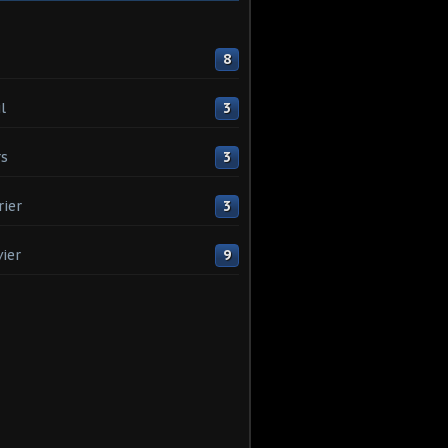
8
l
3
s
3
rier
3
vier
9