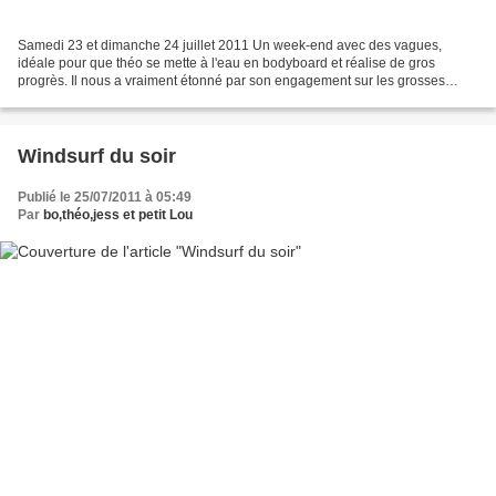
Samedi 23 et dimanche 24 juillet 2011 Un week-end avec des vagues,
idéale pour que théo se mette à l'eau en bodyboard et réalise de gros
progrès. Il nous a vraiment étonné par son engagement sur les grosses
séries et l'enchainement de ses 360° sur une...
Windsurf du soir
Publié le 25/07/2011 à 05:49
Par
bo,théo,jess et petit Lou