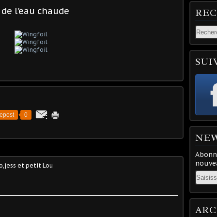
 de l'eau chaude
RE
SUI
epost
0
NE
Abonne
nouvea
,jess et petit Lou
Email
ARC