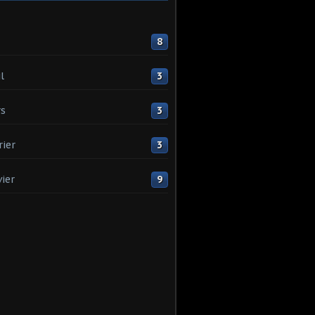
8
l
3
s
3
rier
3
vier
9