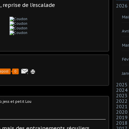
 reprise de l'escalade
2026
Mai
Avri
Mar
Fév
epost
0
Jan
2025
2024
2023
2022
,jess et petit Lou
2021
2020
2019
2018
é mais des entrainements réguliers
2017