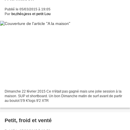
Publié le 05/03/2015 à 19:05
Par
bo,théo,jess et petit Lou
Dimanche 22 février 2015 Ce n'était pas gagné mais une jolie session à la
maison. SUP et shortboard. Un bon Dimanche matin de surf avant de partir
au boulot 5'9 K'logs 9'2 XTR
Petit, froid et venté