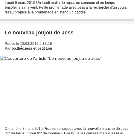
Lundi 9 mars 2015 Un lundi matin de repos en commun et en temps
ensoleillé sans vent. Petite promenade avec Jess à la recherche d'un cours
d'eau propice à la promenade en stand up paddle.
Le nouveau joujou de Jess
Publié le 18/03/2015 à 18:19
Par
bo,théo,jess et petit Lou
Dimanche 8 mars 2015 Premieres vagues avec la nouvelle planche de Jess.
24'' de largeur pour 9'2 de longueur. Elle brûle les cuisses mais vitesse et