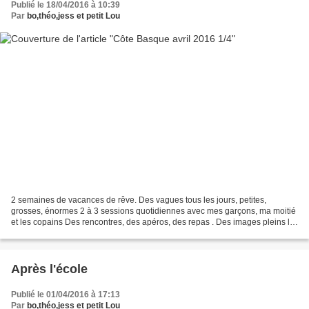
Publié le 18/04/2016 à 10:39
Par
bo,théo,jess et petit Lou
2 semaines de vacances de rêve. Des vagues tous les jours, petites,
grosses, énormes 2 à 3 sessions quotidiennes avec mes garçons, ma moitié
et les copains Des rencontres, des apéros, des repas . Des images pleins la
tête ... Théo Lou Théo Cyril c...
Après l'école
Publié le 01/04/2016 à 17:13
Par
bo,théo,jess et petit Lou