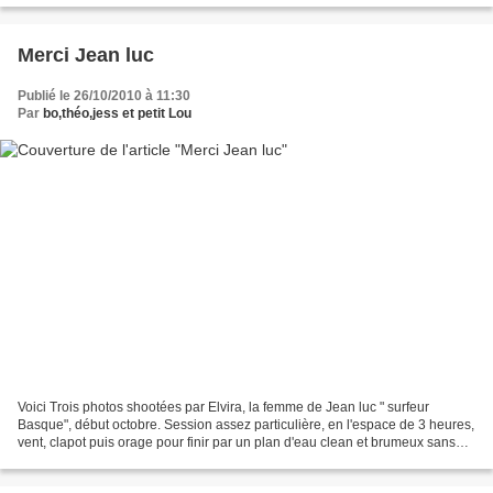
Merci Jean luc
Publié le 26/10/2010 à 11:30
Par
bo,théo,jess et petit Lou
Voici Trois photos shootées par Elvira, la femme de Jean luc " surfeur
Basque", début octobre. Session assez particulière, en l'espace de 3 heures,
vent, clapot puis orage pour finir par un plan d'eau clean et brumeux sans
vent. Que du bonheur. Merci...