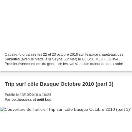
Capsagno organise les 22 et 23 octobre 2010 sur l'espace chapiteaux des
Sablettes (avenue Mattei à la Seyne Sur Mer) le GLISSE MED FESTIVAL.
Premier évenemement du genre, ce festival s'articule autour de deux soirées
de projections de films de glisse...
Trip surf côte Basque Octobre 2010 (part 3)
Publié le 13/10/2010 à 16:23
Par
bo,théo,jess et petit Lou