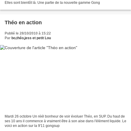
Elles sont bientôt là. Une partie de la nouvelle gamme Gong
Théo en action
Publié le 28/10/2010 à 15:22
Par
bo,théo,jess et petit Lou
Mardi 26 octobre Un réél bonheur de voir évoluer Théo, en SUP. Du haut de
ses 10 ans il commence à vraiment être à son aise dans l'élèment liquide. Le
voici en action sur la 9'11 gongsup