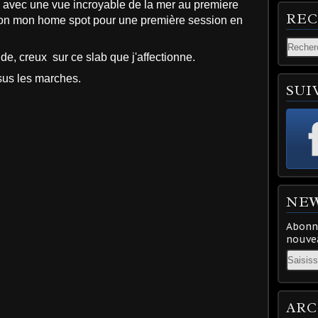
l avec une vue incroyable de la mer au premiere
RE
tion mon home spot pour une première session en
ide, creux sur ce slab que j'affectionne.
us les marches.
SUI
NE
Abonne
nouvea
Email
ARC