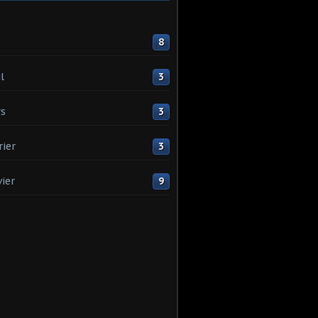
8
l
3
s
3
rier
3
vier
9