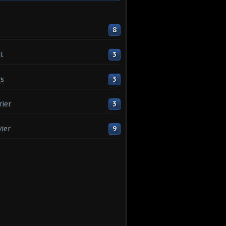
8
l
3
s
3
rier
3
vier
9