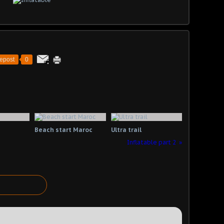
epost
0
Beach start Maroc
Ultra trail
Inflatable part 2