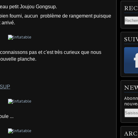
eau petit Joujou Gongsup.
RE
 bien fourni, aucun problème de rangement puisque
 arrivé.
SUI
connaissons pas et c'est très curieux que nous
nouvelle planche.
NE
NGSUP
Abonne
nouvea
Email
ule ...
ARC