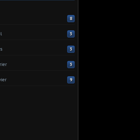
8
l
3
s
3
rier
3
vier
9