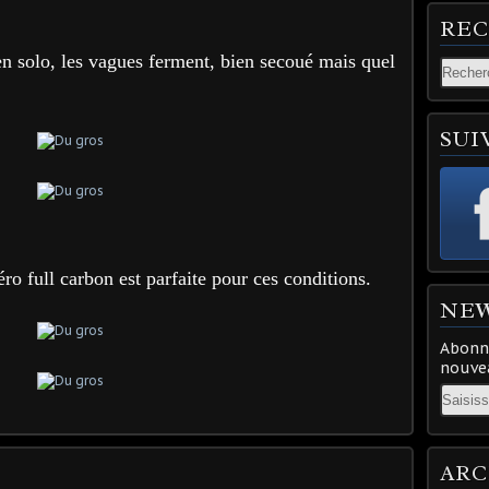
RE
n solo, les vagues ferment, bien secoué mais quel
SUI
o full carbon est parfaite pour ces conditions.
NE
Abonne
nouvea
Email
ARC