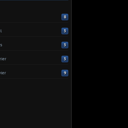
8
l
3
s
3
rier
3
vier
9