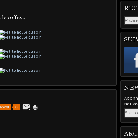
RE
le coffre...
SUI
NE
Abonne
nouvea
epost
0
Email
ARC