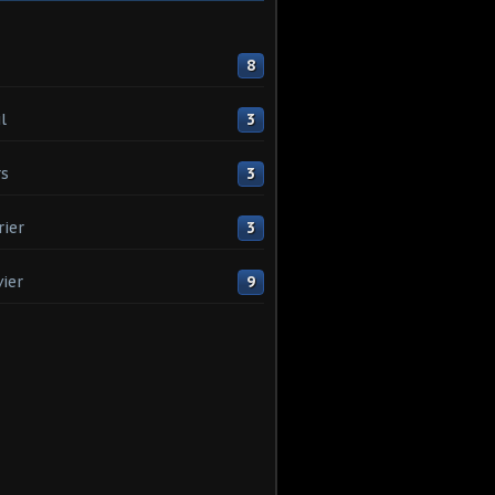
8
l
3
s
3
rier
3
vier
9