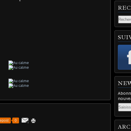
RE
SUI
NE
Abonne
nouvea
Email
epost
0
ARC