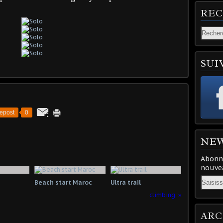
RE
SUI
epost
0
NE
Abonne
nouvea
Email
Beach start Maroc
Ultra trail
climbing
ARC