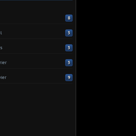
8
l
3
s
3
rier
3
vier
9