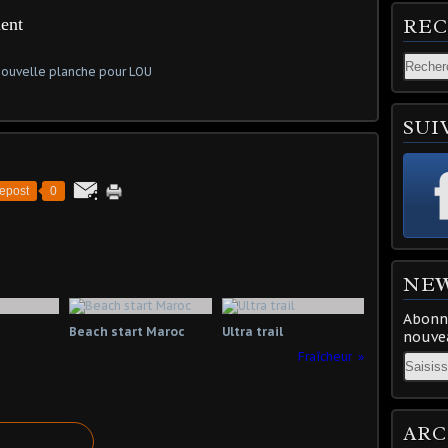
ent
RE
SUI
epost
0
NE
Abonne
Beach start Maroc
Ultra trail
nouvea
Fraîcheur
Email
ARC