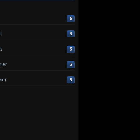
8
l
3
s
3
rier
3
vier
9