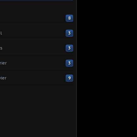
8
l
3
s
3
rier
3
vier
9