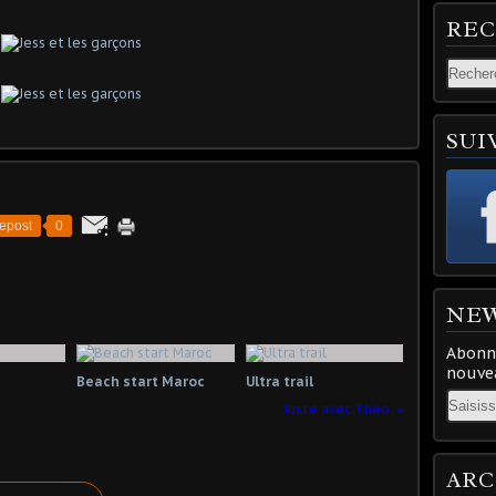
RE
SUI
epost
0
NE
Abonne
nouvea
Beach start Maroc
Ultra trail
Email
Juste avec Théo
ARC