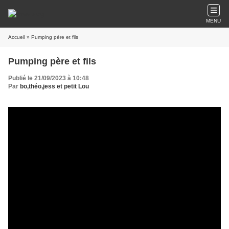
MENU
Accueil
» Pumping père et fils
Pumping père et fils
Publié le 21/09/2023 à 10:48
Par
bo,théo,jess et petit Lou