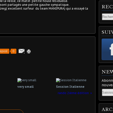
e la veille, ce matin petite houle résiduelle.
 sont partagés une petite gauche sympatique.
RE
Greg( excellent surfeur du team MANIPURA) qui a essayé la
SUI
epost
0
NE
Abonne
nouvea
very small
Session Italienne
Email
rando 2ième édition
ARC