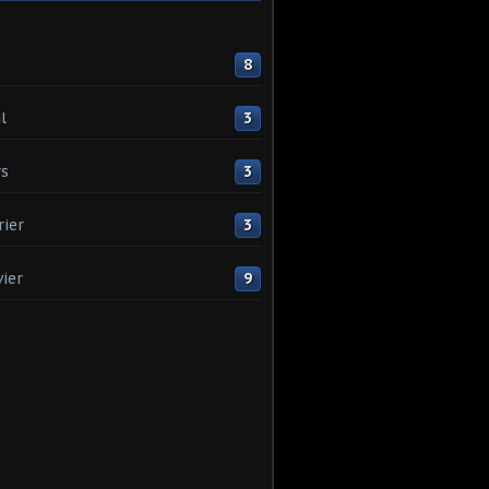
8
l
3
s
3
rier
3
vier
9