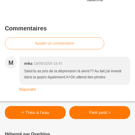
Commentaires
Ajouter un commentaire
M
mika
18/09/2009 16:47
Salut tu as pris de la dépression là alors?? Au fait j'ai investi
dans la gopro également.A+On attend des photos
Répondre
< Théo à l'eau
Petit petit >
Hébergé par Overblog