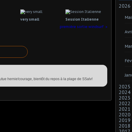
2026
Mai
very small
Session Italienne
première sortie windsurf
Avri
Mar
Fév
Jan
outue hernie!courage, bientôt du repos à la plage de SSalv!
2025
2024
2023
2022
2021
2020
2019
2018
2017