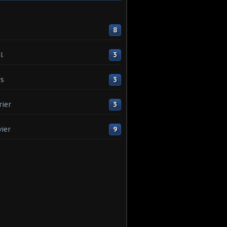
8
l
3
s
3
rier
3
vier
9