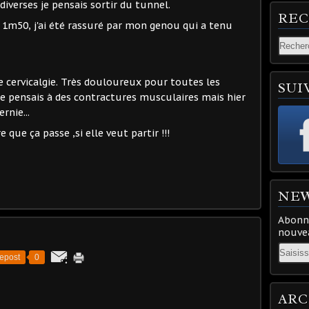
diverses je pensais sortir du tunnel.
RE
u 1m50, j'ai été rassuré par mon genou qui a tenu
e cervicalgie. Très douloureux pour toutes les
SUI
 Je pensais à des contractures musculaires mais hier
rnie...
 que ça passe ,si elle veut partir !!!
NE
Abonne
nouvea
Email
epost
0
ARC