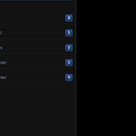
8
l
3
s
3
rier
3
vier
9