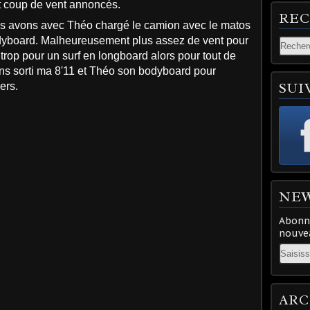
it coup de vent annoncés.
RE
ous avons avec Théo chargé le camion avec le matos
odyboard. Malheureusement plus assez de vent pour
trop pour un surf en longboard alors pour tout de
ns sorti ma 8'11 et Théo son bodyboard pour
SUI
ers.
NE
Abonne
nouvea
Email
ARC