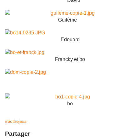
David
Guilème
Edouard
Francky et bo
bo
#bothejess
Partager