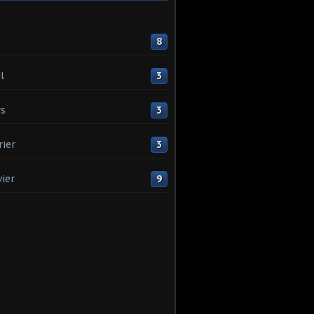
8
l
3
s
3
rier
3
vier
9