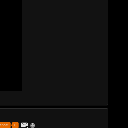
epost
0