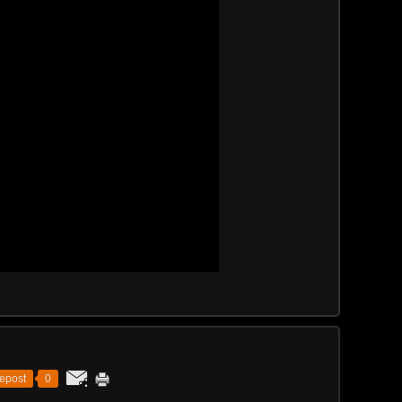
epost
0