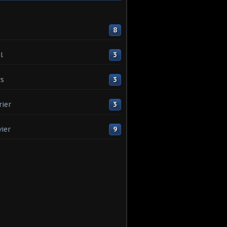
8
l
3
s
3
rier
3
vier
9