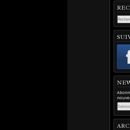
RE
SUI
NE
Abonne
nouvea
Email
ARC