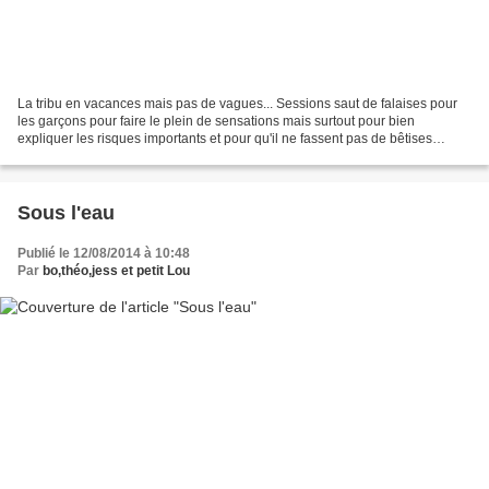
La tribu en vacances mais pas de vagues... Sessions saut de falaises pour
les garçons pour faire le plein de sensations mais surtout pour bien
expliquer les risques importants et pour qu'il ne fassent pas de bêtises
lorsque je ne serais pas là.
Sous l'eau
Publié le 12/08/2014 à 10:48
Par
bo,théo,jess et petit Lou