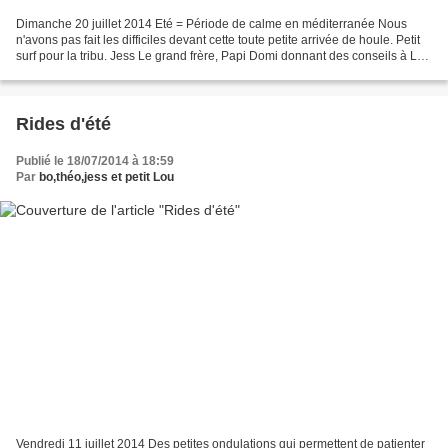
Dimanche 20 juillet 2014 Eté = Période de calme en méditerranée Nous
n'avons pas fait les difficiles devant cette toute petite arrivée de houle. Petit
surf pour la tribu. Jess Le grand frère, Papi Domi donnant des conseils à Lou
Fleurette Théo Lou Les...
Rides d'été
Publié le 18/07/2014 à 18:59
Par
bo,théo,jess et petit Lou
Vendredi 11 juillet 2014 Des petites ondulations qui permettent de patienter